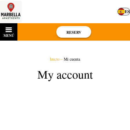
ES
RESERV
MENÚ
Inicio
–
Mi cuenta
My account